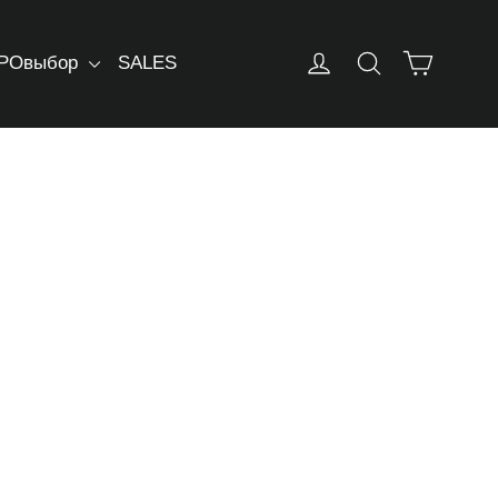
Корзин
Log in
Искать
РОвыбор
SALES