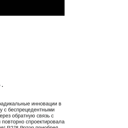
 .
радикальные инновации в
ту с беспрецедентными
ерез обратную связь с
и повторно спроектировала
ов!
R2™ Ротор приобрел