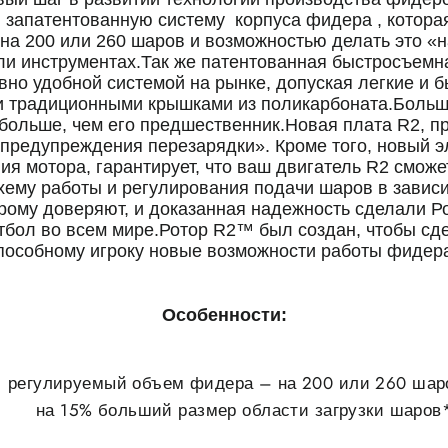
запатентованную систему корпуса фидера , котора
а 200 или 260 шаров и возможностью делать это «на
ли инструментах.Так же патентованная быстросъемн
вно удобной системой на рынке, допуская легкие и
 традиционными крышками из поликарбоната.
Больш
больше, чем его предшественник.
Новая плата R2, п
предупреждения перезарядки». Кроме того, новый 
ия мотора, гарантирует, что ваш двигатель R2 смож
ему работы и регулирования подачи шаров в зависи
орому доверяют, и доказанная надежность сделали 
тбол во всем мире.
Ротор R2™ был создан, чтобы сд
пособному игроку новые возможности работы фидер
Особенности:
регулируемый объем фидера – на 200 или 260 шар
на 15% больший размер области загрузки шаров