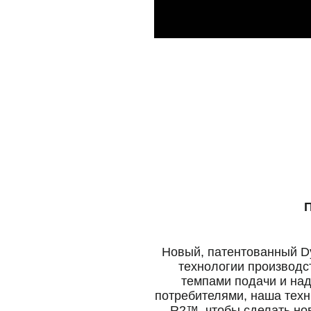
П
Новый, патентованный D
технологии производс
темпами подачи и на
потребителями, наша техн
R2™, чтобы сделать но