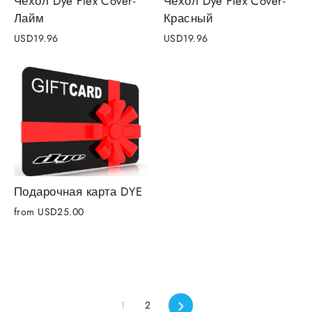
Чехол Dye Flex Cover-
Чехол Dye Flex Cover-
Лайм
Красный
USD19.96
USD19.96
Подарочная карта DYE
from
USD25.00
Следующий
1
2