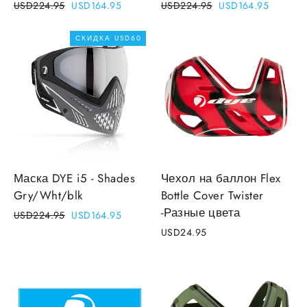
Regular
Sale
Regular
Sale
USD224.95
USD164.95
USD224.95
USD164.95
price
price
price
price
СКИДКА
USD60
Маска DYE i5 - Shades
Чехол на баллон Flex
Gry/Wht/blk
Bottle Cover Twister
-Разные цвета
Regular
Sale
USD224.95
USD164.95
price
price
USD24.95