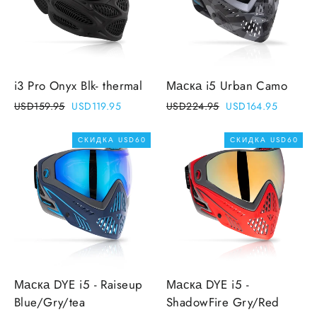
i3 Pro Onyx Blk- thermal
Маска i5 Urban Camo
Regular
Sale
Regular
Sale
USD159.95
USD119.95
USD224.95
USD164.95
price
price
price
price
СКИДКА
USD60
СКИДКА
USD60
Маска DYE i5 - Raiseup
Маска DYE i5 -
Blue/Gry/tea
ShadowFire Gry/Red