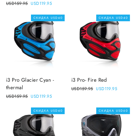
price
price
Regular
Sale
USD159.95
USD119.95
price
price
СКИДКА
USD40
СКИДКА
USD40
i3 Pro Glacier Cyan -
i3 Pro- Fire Red
thermal
Regular
Sale
USD159.95
USD119.95
price
price
Regular
Sale
USD159.95
USD119.95
price
price
СКИДКА
USD40
СКИДКА
USD60