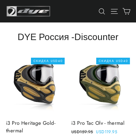
Skip
Ко
Искать
Навига
to
content
DYE Россия -Discounter
СКИДКА
USD40
СКИДКА
USD40
i3 Pro Heritage Gold-
i3 Pro Tac Olv - thermal
thermal
Regular
Sale
USD159.95
USD119.95