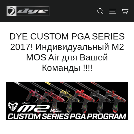
Skip
Ко
Искать
Навига
to
content
DYE CUSTOM PGA SERIES
2017! Индивидуальный М2
MOS Air для Вашей
Команды !!!!