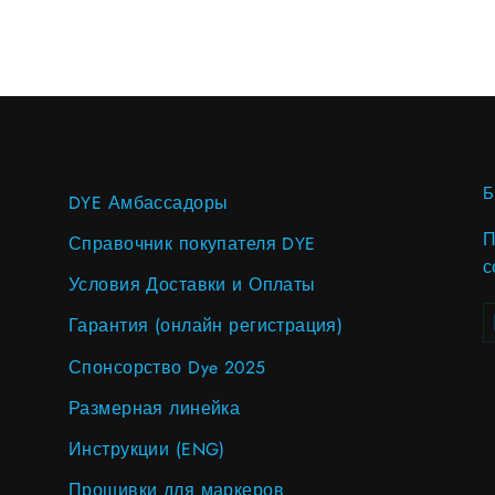
DYE Амбассадоры
П
Справочник покупателя DYE
с
Условия Доставки и Оплаты
В
S
Гарантия (онлайн регистрация)
в
п
Спонсорство Dye 2025
Размерная линейка
Инструкции (ENG)
Прошивки для маркеров