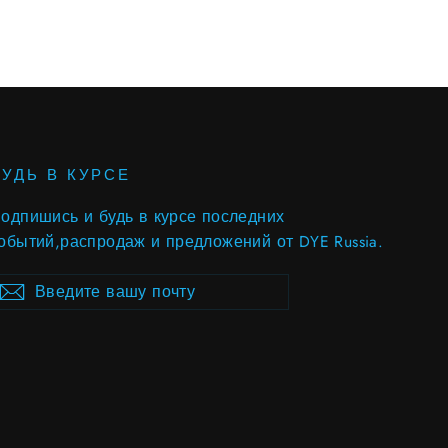
БУДЬ В КУРСЕ
одпишись и будь в курсе последних
обытий,распродаж и предложений от DYE Russia.
ведите
ubscribe
Subscribe
ашу
очту