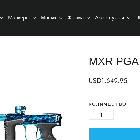
Маркеры
Маски
Форма
Аксессуары
П
MXR PGA 
Regular
USD1,649.95
price
КОЛИЧЕСТВО
−
+