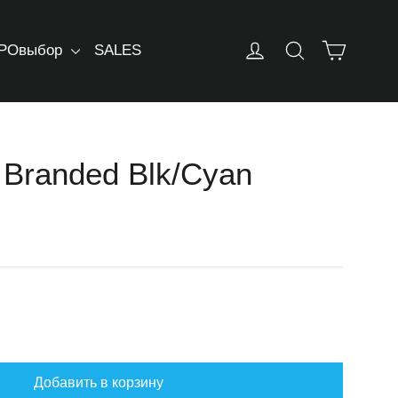
Корзин
Log in
Искать
РОвыбор
SALES
Branded Blk/Cyan
Добавить в корзину