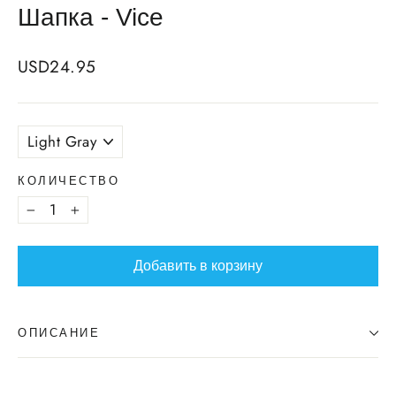
Шапка - Vice
Regular
USD24.95
price
COLOR
КОЛИЧЕСТВО
−
+
Добавить в корзину
ОПИСАНИЕ