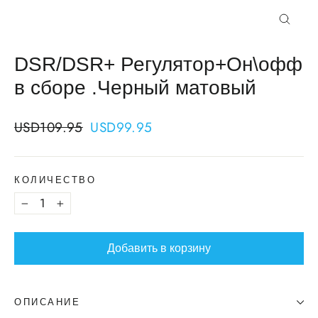
Закрыт
DSR/DSR+ Регулятор+Он\офф
в сборе .Черный матовый
Regular
Sale
USD109.95
USD99.95
price
price
КОЛИЧЕСТВО
−
+
Добавить в корзину
ОПИСАНИЕ