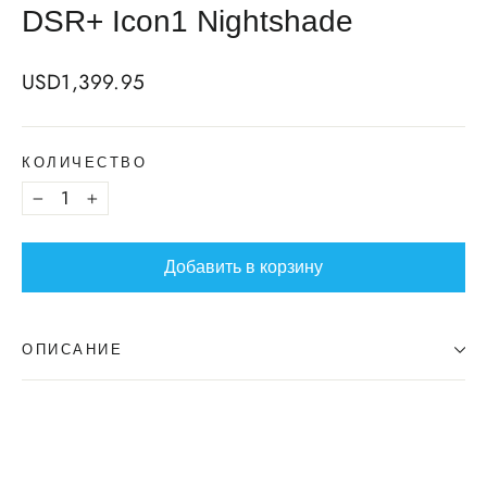
DSR+ Icon1 Nightshade
Regular
USD1,399.95
price
КОЛИЧЕСТВО
−
+
Добавить в корзину
ОПИСАНИЕ