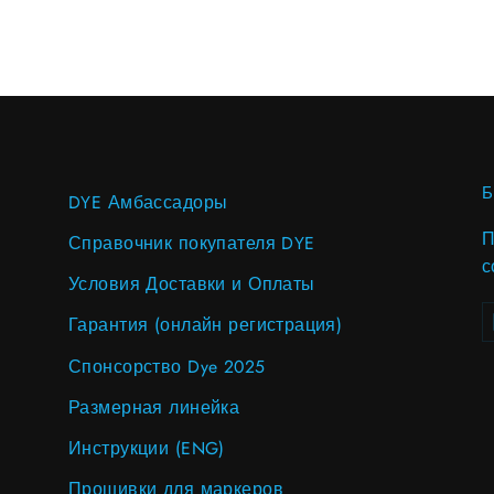
DYE Амбассадоры
П
Справочник покупателя DYE
с
Условия Доставки и Оплаты
В
S
Гарантия (онлайн регистрация)
в
п
Спонсорство Dye 2025
Размерная линейка
Инструкции (ENG)
Прошивки для маркеров