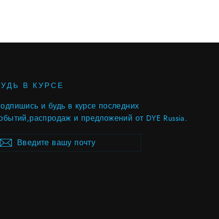
БУДЬ В КУРСЕ
одпишись и будь в курсе последних
обытий,распродаж и предложений от DYE Russia.
ведите
ubscribe
Subscribe
ашу
очту