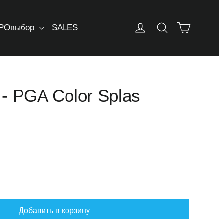
Корзин
Log in
Искать
РОвыбор
SALES
 PGA Color Splas
Добавить в корзину