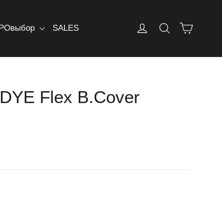
Корзин
Log in
Искать
РОвыбор
SALES
DYE Flex B.Cover