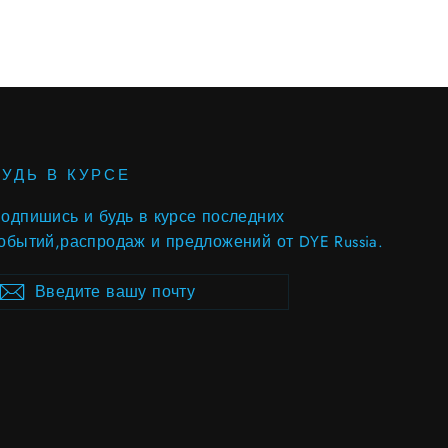
БУДЬ В КУРСЕ
одпишись и будь в курсе последних
обытий,распродаж и предложений от DYE Russia.
ведите
ubscribe
Subscribe
ашу
очту