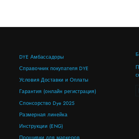
DYE Амбассадоры
П
Справочник покупателя DYE
с
Условия Доставки и Оплаты
В
S
Гарантия (онлайн регистрация)
в
п
Спонсорство Dye 2025
Размерная линейка
Инструкции (ENG)
Прошивки для маркеров