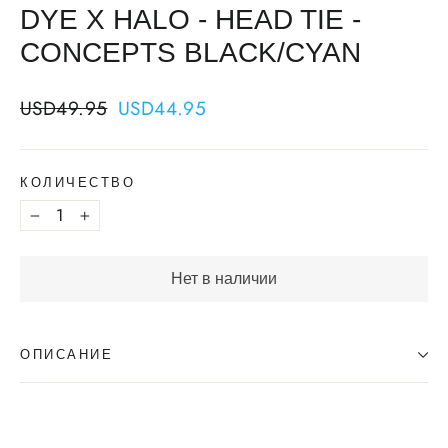
DYE X HALO - HEAD TIE -
CONCEPTS BLACK/CYAN
Regular
Sale
USD49.95
USD44.95
price
price
КОЛИЧЕСТВО
−
+
Нет в наличии
ОПИСАНИЕ