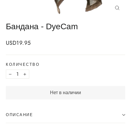
Закрыт
Бандана - DyeCam
Regular
USD19.95
price
КОЛИЧЕСТВО
−
+
Нет в наличии
ОПИСАНИЕ