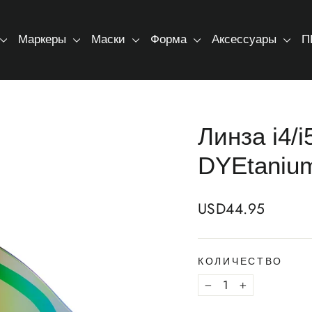
Маркеры
Маски
Форма
Аксессуары
П
Линза i4/
DYEtaniu
Regular
USD44.95
price
КОЛИЧЕСТВО
−
+