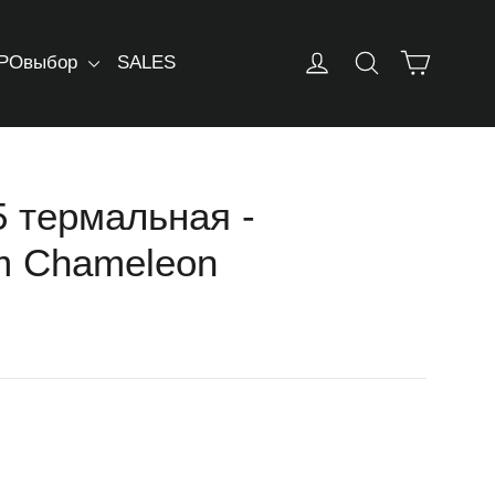
Корзин
Log in
Искать
РОвыбор
SALES
i5 термальная -
m Chameleon