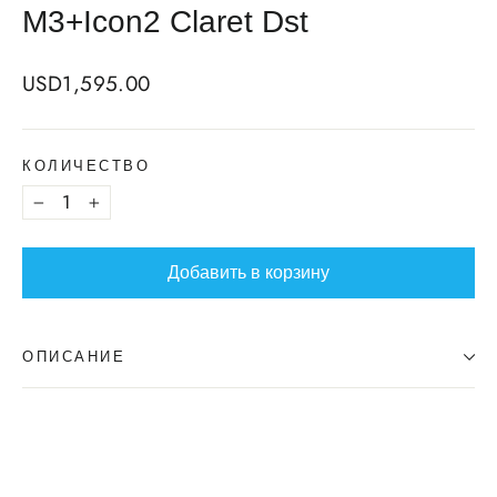
M3+Icon2 Claret Dst
Regular
USD1,595.00
price
КОЛИЧЕСТВО
−
+
Добавить в корзину
ОПИСАНИЕ