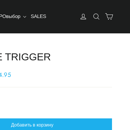
Корзин
Log in
Искать
РОвыбор
SALES
E TRIGGER
4.95
Добавить в корзину