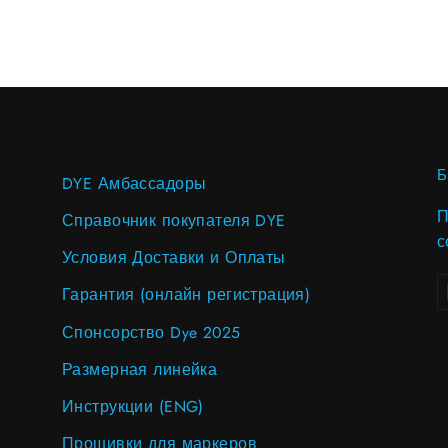
DYE Амбассадоры
П
Справочник покупателя DYE
с
Условия Доставки и Оплаты
В
S
Гарантия (онлайн регистрация)
в
п
Спонсорство Dye 2025
Размерная линейка
Инструкции (ENG)
Прошивки для маркеров