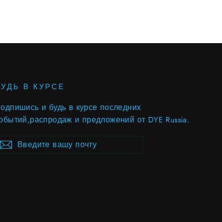
БУДЬ В КУРСЕ
одпишись и будь в курсе последних
обытий,распродаж и предложений от DYE Russia.
ведите
ubscribe
Subscribe
ашу
очту