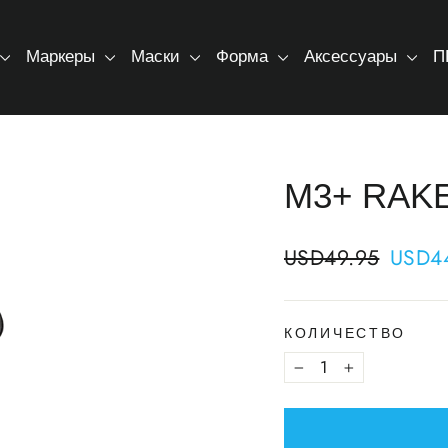
Маркеры
Маски
Форма
Аксессуары
П
M3+ RAK
Regular
Sale
USD49.95
USD4
price
price
КОЛИЧЕСТВО
−
+