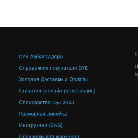
DYE Амбассадоры
П
Справочник покупателя DYE
с
Условия Доставки и Оплаты
В
S
Гарантия (онлайн регистрация)
в
п
Спонсорство Dye 2025
Размерная линейка
Инструкции (ENG)
Прошивки для маркеров