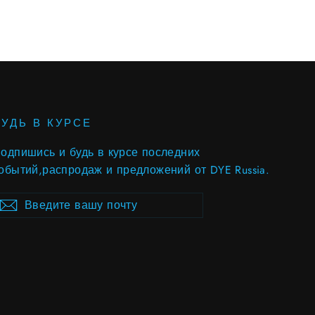
БУДЬ В КУРСЕ
одпишись и будь в курсе последних
обытий,распродаж и предложений от DYE Russia.
ведите
ubscribe
Subscribe
ашу
очту