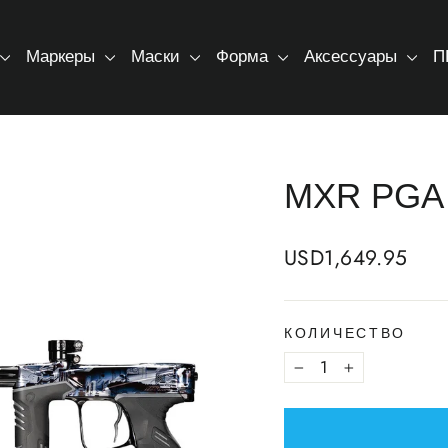
Маркеры
Маски
Форма
Аксессуары
П
MXR PGA D
Regular
USD1,649.95
price
КОЛИЧЕСТВО
−
+