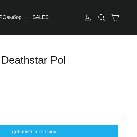
Корзин
Log in
Искать
РОвыбор
SALES
eathstar Pol
Добавить в корзину