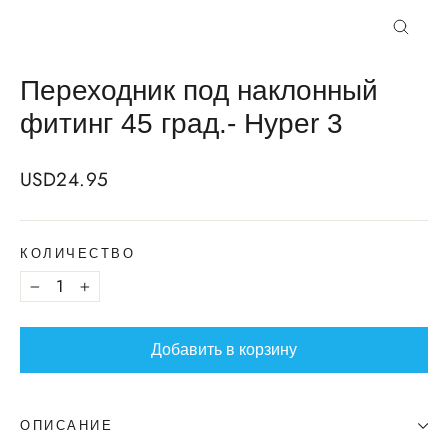
Закрыт
Переходник под наклонный
фитинг 45 град.- Hyper 3
Regular
USD24.95
price
КОЛИЧЕСТВО
−
+
Добавить в корзину
ОПИСАНИЕ