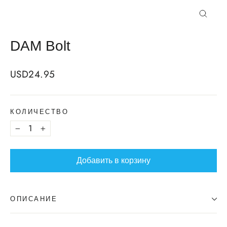
Закрыт
DAM Bolt
Regular
USD24.95
price
КОЛИЧЕСТВО
−
+
Добавить в корзину
ОПИСАНИЕ