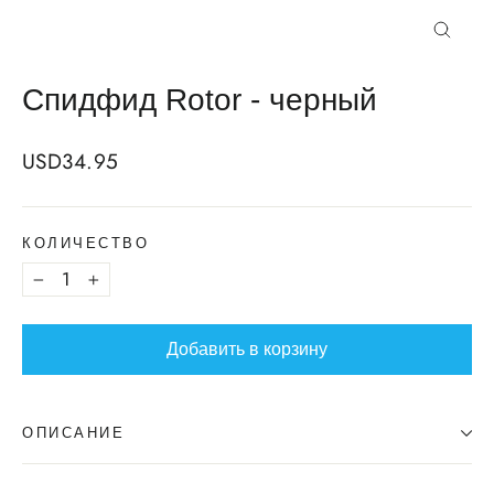
Закрыт
Спидфид Rotor - черный
Regular
USD34.95
price
КОЛИЧЕСТВО
−
+
Добавить в корзину
ОПИСАНИЕ