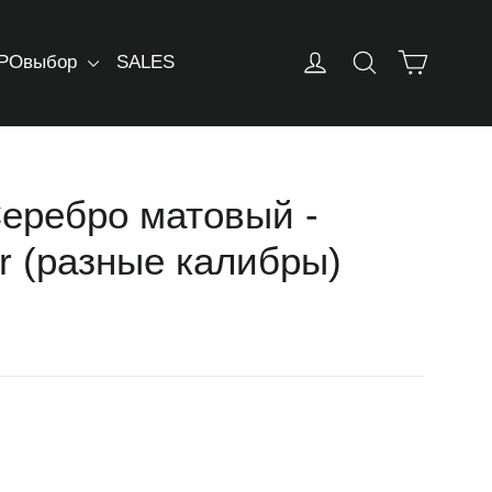
Корзин
Log in
Искать
РОвыбор
SALES
Серебро матовый -
r (разные калибры)