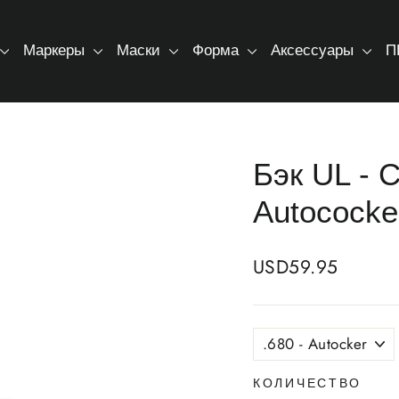
Маркеры
Маски
Форма
Аксессуары
П
Бэк UL - 
Autococke
Regular
USD59.95
price
SIZE
КОЛИЧЕСТВО